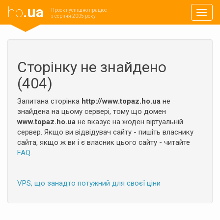
ho
.ua
Проект успішно працює
Навиг
з серпня 2005 року
Сторінку не знайдено
(404)
Запитана сторінка
http://www.topaz.ho.ua
не
знайдена на цьому сервері, тому що домен
www.topaz.ho.ua
не вказує на жоден віртуальній
сервер. Якщо ви відвідувач сайту - пишіть власнику
сайта, якщо ж ви і є власник цього сайту - читайте
FAQ
.
VPS, що занадто потужний для своєї ціни